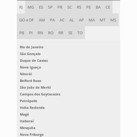
RJ
MG
ES
SP
PR
SC
RS
PE
BA
CE
GO e DF
AM
PA
AC
AL
AP
MA
MT
MS
PB
PI
RN
RO
RR
SE
TO
Rio de Janeiro
São Gonçalo
Duque de Caxias
Nova Iguaçu
Niterói
Belford Roxo
São João de Meriti
Campos dos Goytacazes
Petrópolis
Volta Redonda
Magé
Itaboraí
Mesquita
Nova Friburgo