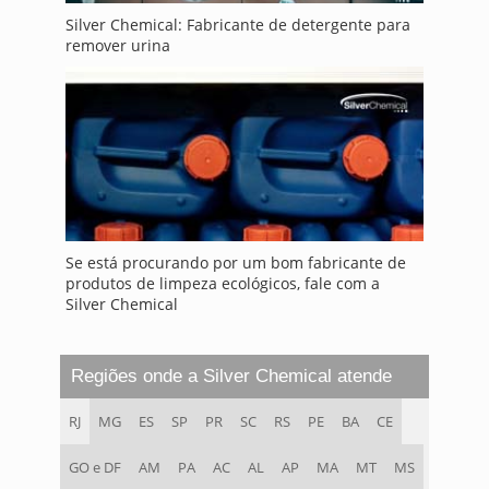
Silver Chemical: Fabricante de detergente para
remover urina
Se está procurando por um bom fabricante de
produtos de limpeza ecológicos, fale com a
Silver Chemical
Regiões onde a Silver Chemical atende
RJ
MG
ES
SP
PR
SC
RS
PE
BA
CE
GO e DF
AM
PA
AC
AL
AP
MA
MT
MS