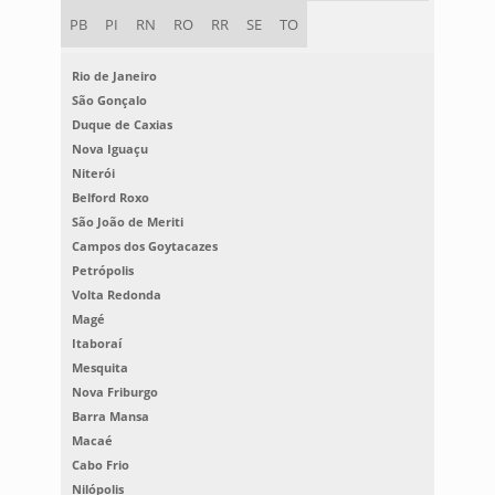
PB
PI
RN
RO
RR
SE
TO
Rio de Janeiro
São Gonçalo
Duque de Caxias
Nova Iguaçu
Niterói
Belford Roxo
São João de Meriti
Campos dos Goytacazes
Petrópolis
Volta Redonda
Magé
Itaboraí
Mesquita
Nova Friburgo
Barra Mansa
Macaé
Cabo Frio
Nilópolis