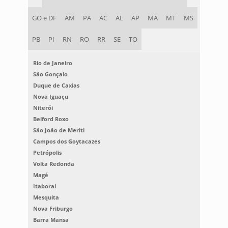
GO e DF
AM
PA
AC
AL
AP
MA
MT
MS
PB
PI
RN
RO
RR
SE
TO
Rio de Janeiro
São Gonçalo
Duque de Caxias
Nova Iguaçu
Niterói
Belford Roxo
São João de Meriti
Campos dos Goytacazes
Petrópolis
Volta Redonda
Magé
Itaboraí
Mesquita
Nova Friburgo
Barra Mansa