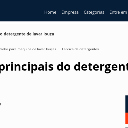
Home
Empresa
Categorias
Entre em
do detergente de lavar louça
tador para máquina de lavar louças
Fábrica de detergentes
 principais do detergen
7