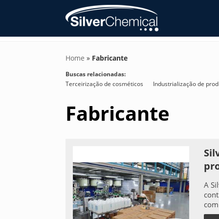
Home
»
Fabricante
Buscas relacionadas:
Terceirização de cosméticos
Industrialização de pro
Fabricante
Si
pr
A Si
cont
comp