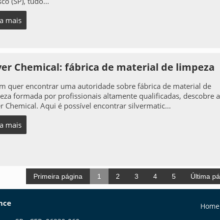
co (SP), tudo...
ia mais
ver Chemical: fábrica de material de limpeza
 quer encontrar uma autoridade sobre fábrica de material de
eza formada por profissionais altamente qualificadas, descobre 
er Chemical. Aqui é possível encontrar silvermatic...
ia mais
Primeira página
1
2
3
4
5
Última p
ence
Home