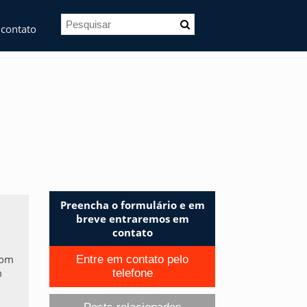
 contato
Preencha o formulário e em
breve entraremos em
contato
com
Entre em contato pelo
m
telefone