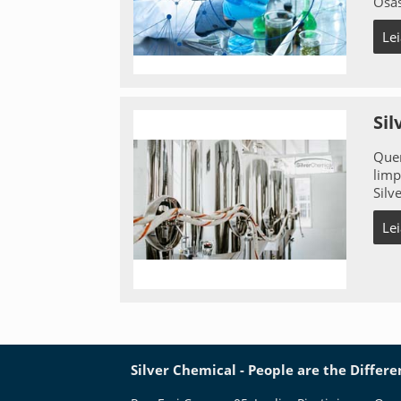
Osas
Le
Sil
Quem
limp
Silv
Le
Silver Chemical - People are the Differ