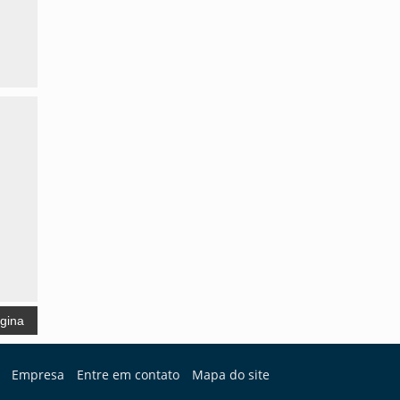
a
ágina
Empresa
Entre em contato
Mapa do site