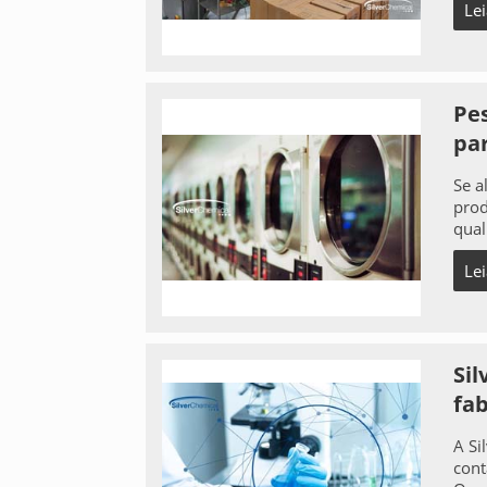
Le
Pe
pa
Se a
prod
qual
Le
Si
fa
A Si
cont