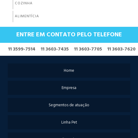
COZINHA
ALIMENTÍCIA
LAVANDERIA
ENTRE EM CONTATO PELO TELEFONE
AUTOMOTIVA
11 3599-7514
11 3603-7435
11 3603-7705
11 3603-7620
MANUTENÇÃO INDUSTRIAL
TRATAMENTO DE ÁGUA
Home
Empresa
Segmentos de atuação
Linha Pet