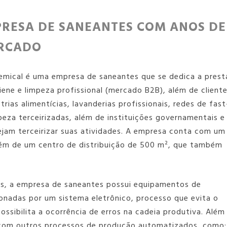
PRESA DE SANEANTES COM ANOS DE
ERCADO
hemical é uma
empresa de saneantes
que se dedica a prest
iene e limpeza profissional (mercado B2B), além de client
rias alimentícias, lavanderias profissionais, redes de fast
mpeza terceirizadas, além de instituições governamentais e
jam terceirizar suas atividades. A empresa conta com um
 além de um centro de distribuição de 500 m², que também
es, a
empresa de saneantes
possui equipamentos de
ionadas por um sistema eletrônico, processo que evita o
ssibilita a ocorrência de erros na cadeia produtiva. Além
om outros processos de produção automatizados, como: