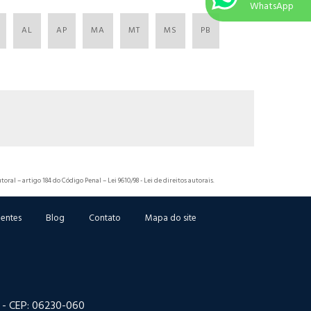
WhatsApp
AL
AP
MA
MT
MS
PB
toral – artigo 184 do Código Penal –
Lei 9610/98 - Lei de direitos autorais
.
ientes
Blog
Contato
Mapa do site
P - CEP: 06230-060