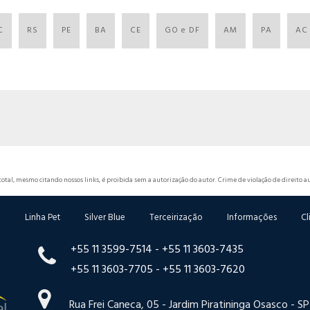
C
RS
PE
BA
CE
GO e DF
AM
PA
AC
total, mesmo citando nossos links, é proibida sem a autorização do autor. Crime de violação de direito au
o
Linha Pet
Silver Blue
Terceirização
Informações
Cl
+55 11 3599-7514 -
+55 11 3603-7435
+55 11 3603-7705 -
+55 11 3603-7620
Rua Frei Caneca, 05 - Jardim Piratininga Osasco - S