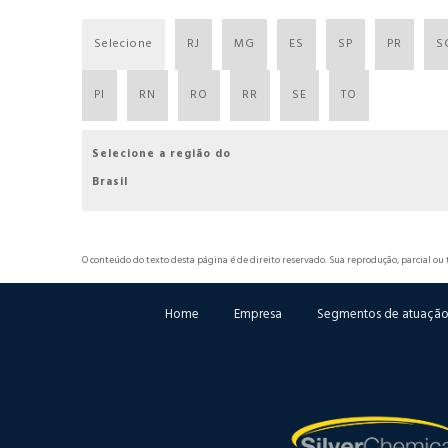
Selecione
RJ
MG
ES
SP
PR
S
PI
RN
RO
RR
SE
TO
Selecione a região do
Brasil
O conteúdo do texto desta página é de direito reservado. Sua reprodução, parcial ou 
Home
Empresa
Segmentos de atuaçã