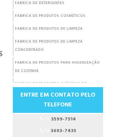
FABRICA DE DETERGENTES
FABRICA DE PRODUTOS COSMÉTICOS
FABRICA DE PRODUTOS DE LIMPEZA
FABRICA DE PRODUTOS DE LIMPEZA
CONCENTRADO
S
FABRICA DE PRODUTOS PARA HIGIENIZAÇÃO
DE COZINHA
FABRICA DE PRODUTOS QUÍMICOS DE
LIMPEZA
ENTRE EM CONTATO PELO
s
TELEFONE
FABRICANTE DE DESENGORDURANTE
FABRICANTE DE DESENGRAXANTE
11
3599-7514
11
3603-7435
FABRICANTE DE DESINFETANTE