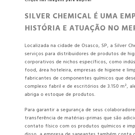
Clique nas imagens para ampliar
SILVER CHEMICAL É UMA EM
HISTÓRIA E ATUAÇÃO NO M
Localizada na cidade de Osasco, SP, a Silver C
serviços para distribuidores de produtos de hig
corporativos de nichos específicos, como indúst
food, área hoteleira, empresas de higiene e li
fabricantes de componentes químicos que dese
complexo fabril e de escritórios de 3.150 m²,
abriga o estoque de produtos.
Para garantir a segurança de seus colaborador
transferência de matérias-primas que são adic
contato físico com os produtos químicos e impo
disso, a
empresa de saneantes
também conta c