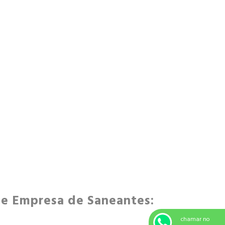
TERCEIRIZAÇÃO DE COSMÉTICOS
TERCEIRIZAÇÃO DE COSMÉTICOS NATURAIS
TERCEIRIZAÇÃO DE DOMISSANITÁRIOS
TERCEIRIZAÇÃO DE PRODUTOS SANEANTES
TERCEIRIZAÇÃO FABRICAÇÃO DE SANEANTES
TERCEIRIZAÇÃO PRODUTOS DE LIMPEZA
EMPRESAS DE VENDA DE PRODUTOS DE
LIMPEZA
FABRICANTE DE DESINFETANTE
nde Empresa de Saneantes:
chamar no