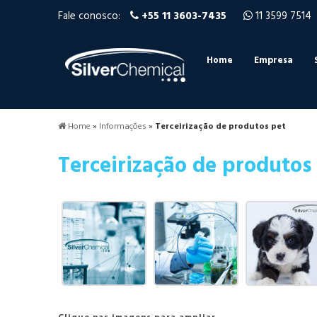
Fale conosco:
+55 11 3603-7435
11 3599 7514
Home
Empresa
Home
»
Informações
»
Terceirização de produtos pet
Terceirização de produtos