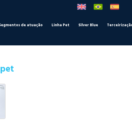
Segmentos de atuação
Linha Pet
Silver Blue
Terceirizaçã
 pet