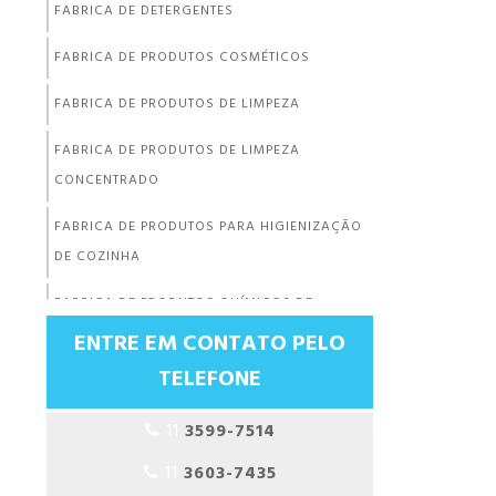
FABRICA DE DETERGENTES
FABRICA DE PRODUTOS COSMÉTICOS
FABRICA DE PRODUTOS DE LIMPEZA
FABRICA DE PRODUTOS DE LIMPEZA
CONCENTRADO
FABRICA DE PRODUTOS PARA HIGIENIZAÇÃO
DE COZINHA
FABRICA DE PRODUTOS QUÍMICOS DE
LIMPEZA
ENTRE EM CONTATO PELO
TELEFONE
FABRICANTE DE DESENGORDURANTE
FABRICANTE DE DESENGRAXANTE
11
3599-7514
11
3603-7435
FABRICANTE DE DESINFETANTE