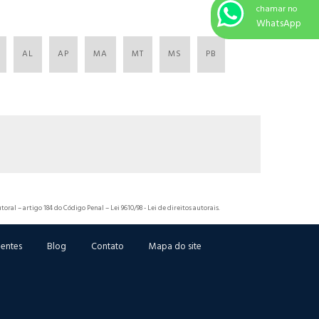
chamar no
WhatsApp
AL
AP
MA
MT
MS
PB
toral – artigo 184 do Código Penal –
Lei 9610/98 - Lei de direitos autorais
.
ientes
Blog
Contato
Mapa do site