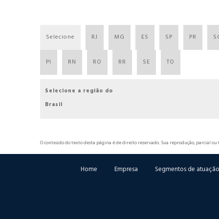
Selecione
RJ
MG
ES
SP
PR
S
PI
RN
RO
RR
SE
TO
Selecione a região do
Brasil
O conteúdo do texto desta página é de direito reservado. Sua reprodução, parcial ou 
Home
Empresa
Segmentos de atuaçã