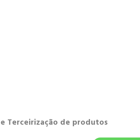
TERCEIRIZAÇÃO DE COSMÉTICOS
TERCEIRIZAÇÃO DE COSMÉTICOS NATURAIS
TERCEIRIZAÇÃO DE DOMISSANITÁRIOS
TERCEIRIZAÇÃO DE PRODUTOS SANEANTES
TERCEIRIZAÇÃO FABRICAÇÃO DE SANEANTES
TERCEIRIZAÇÃO PRODUTOS DE LIMPEZA
EMPRESAS DE VENDA DE PRODUTOS DE
LIMPEZA
FABRICANTE DE DESINFETANTE
nde Terceirização de produtos