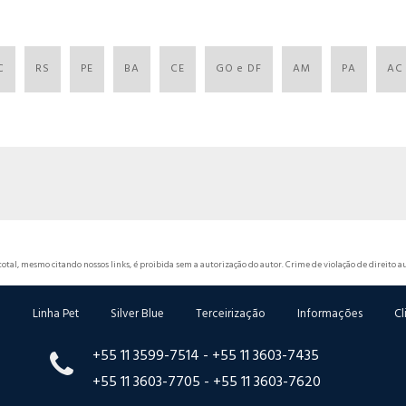
C
RS
PE
BA
CE
GO e DF
AM
PA
AC
total, mesmo citando nossos links, é proibida sem a autorização do autor. Crime de violação de direito au
o
Linha Pet
Silver Blue
Terceirização
Informações
Cl
+55 11 3599-7514 -
+55 11 3603-7435
+55 11 3603-7705 -
+55 11 3603-7620