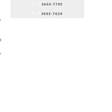
CONCENTRADO
11
3603-7705
FABRICANTE DE DETERGENTE ALCALINO
11
3603-7620
s
FABRICANTE DE PRODUTOS DE HIGIENE E
LIMPEZA
é
FABRICANTE DE PRODUTOS DE TRATAMENTO
DE PISO
e
FABRICANTES DE PRODUTOS DE LIMPEZA
AUTOMOTIVA
FABRICANTES DE PRODUTOS DE LIMPEZA
PROFISSIONAL
FABRICANTES DE PRODUTOS
DOMISSANITÁRIOS
PRODUTO PARA CAIXA DE GORDURA